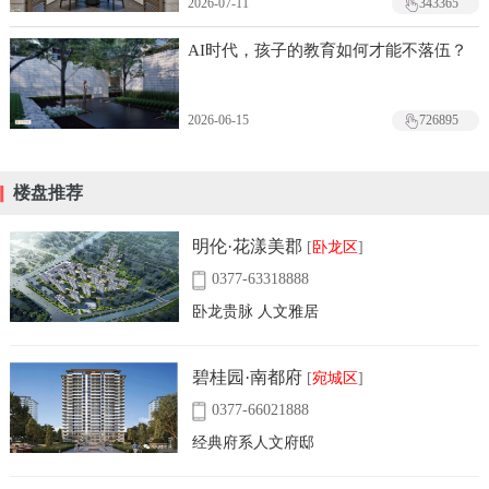
2026-07-11
343365
AI时代，孩子的教育如何才能不落伍？
2026-06-15
726895
楼盘推荐
明伦·花漾美郡
[
卧龙区
]
0377-63318888
卧龙贵脉 人文雅居
碧桂园·南都府
[
宛城区
]
0377-66021888
经典府系人文府邸