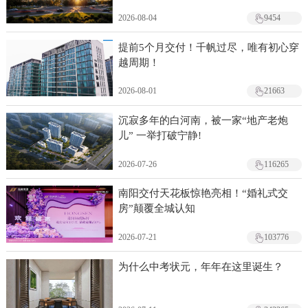
2026-08-04
9454
提前5个月交付！千帆过尽，唯有初心穿
越周期！
2026-08-01
21663
沉寂多年的白河南，被一家“地产老炮
儿” 一举打破宁静!
2026-07-26
116265
南阳交付天花板惊艳亮相！“婚礼式交
房”颠覆全城认知
2026-07-21
103776
为什么中考状元，年年在这里诞生？