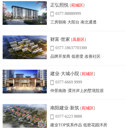
正弘熙悦
[
宛城区
]
0377-88880999
三房朝南 大阳台 南北通透
财富·世家
[
高新区
]
0377-18637703300
品牌开发商 低密度 改善社区
建业·大城小院
[
宛城区
]
0377-6669 9999
仲景南路·溧河岸上的墅境院居
南阳建业·新筑
[
宛城区
]
0377-6223 8888
建业TOP筑系作品 低密花园洋房