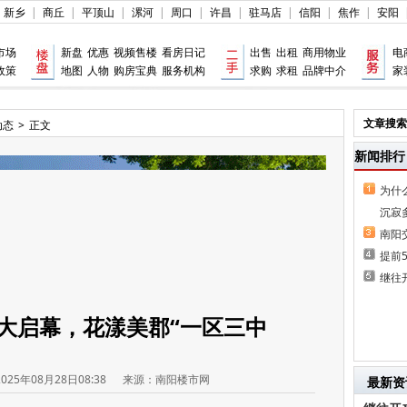
新乡
|
商丘
|
平顶山
|
漯河
|
周口
|
许昌
|
驻马店
|
信阳
|
焦作
|
安阳
市场
新盘
优惠
视频售楼
看房日记
出售
出租
商用物业
电
政策
地图
人物
购房宝典
服务机构
求购
求租
品牌中介
家
文章搜索
动态
>
正文
新闻排行
为什
沉寂
南阳
提前
继往
大启幕，花漾美郡“一区三中
2025年08月28日08:38
来源：南阳楼市网
最新资