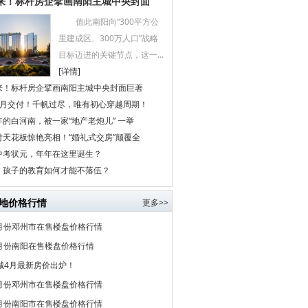
来！标杆房企擘画南阳主城中央封面
值此南阳向“300平方公
里建成区、300万人口”战略
目标迈进的关键节点，这一...
[详情]
来！标杆房企擘画南阳主城中央封面巨著
个月交付！千帆过尽，唯有初心穿越周期！
的白河南，被一家“地产老炮儿” 一举
付天花板惊艳亮相！“婚礼式交房”颠覆全
中考状元，年年在这里诞生？
代，孩子的教育如何才能不落伍？
地价格行情
更多>>
5月份邓州市在售楼盘价格行情
5月份南阳在售楼盘价格行情
城4月最新房价出炉！
4月份邓州市在售楼盘价格行情
4月份南阳市在售楼盘价格行情