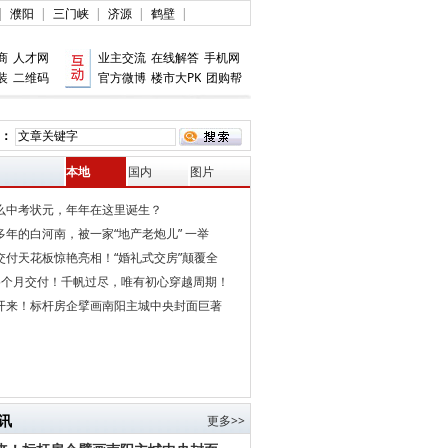
|
濮阳
|
三门峡
|
济源
|
鹤壁
|
商
人才网
业主交流
在线解答
手机网
装
二维码
官方微博
楼市大PK
团购帮
：
本地
国内
图片
么中考状元，年年在这里诞生？
多年的白河南，被一家“地产老炮儿” 一举
交付天花板惊艳亮相！“婚礼式交房”颠覆全
5个月交付！千帆过尽，唯有初心穿越周期！
开来！标杆房企擘画南阳主城中央封面巨著
讯
更多>>