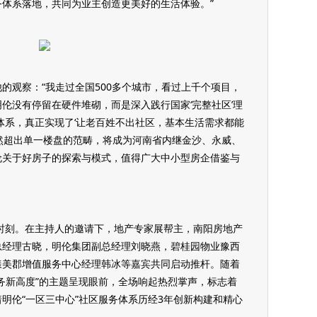
体系落地，共同为业主创造更美好的生活体验。”
的观察：“我走过全国500多个城市，看过上千个项目，
伦没有停留在硬件堆砌，而是深入践行国家‘完整社区’理
务体系，真正实现了‘让老百姓不出社区，基本生活需求都能
然超出单一楼盘的范畴，将成为河南省内继金沙、永威、
伦关于好房子的探索与模式，值得广大中小型房企借鉴与
的时刻。在主持人的邀请下，地产专家展帮主，南阳房地产
总经理古晓，明伦集团副总经理刘晓燕，碧桂园物业豫西
漾美郡增值服务中心经理韩冰等嘉宾共同启动推杆。随着
务新高度”的主题呈现眼前，全场响起热烈掌声，标志着
明伦“一区三中心”社区服务体系历经3年创新构建和精心