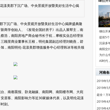
继往开
伦·花漾美郡下沉广场、中央景观开放暨美好生活中心揭
漾美郡下沉广场、中央景观开放暨美好生活中心揭牌盛典隆
产新商学创始人、《发现全国好房子》出品人展帮主，南
继往开
·
长蔡浩，南阳房地产商会秘书长于杭，摩根实业总经理张
提前5
·
，三顾里商业董事长王根，明伦集团副总经理刘晓燕，碧
沉寂多年
·
旭，南阳明伦·花漾美郡增值服务中心经理韩冰等相关领
南阳交
·
为什么
·
AI时
·
河南各
2019年
·
2019年
·
视台、南都晨报、卧龙融媒、南阳网、南阳楼市网、大宛
超全！方
·
安居客、南阳影响力等近30家媒体代表，以及明伦花漾
2019年
·
要时刻。
2019年
·