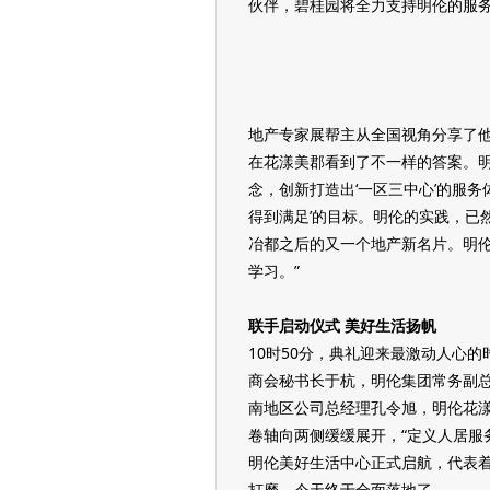
伙伴，碧桂园将全力支持明伦的服务
地产专家展帮主从全国视角分享了他
在花漾美郡看到了不一样的答案。明
念，创新打造出‘一区三中心’的服
得到满足’的目标。明伦的实践，已
冶都之后的又一个地产新名片。明
学习。”
联手启动仪式 美好生活扬帆
10时50分，典礼迎来最激动人心
商会秘书长于杭，明伦集团常务副
南地区公司总经理孔令旭，明伦花
卷轴向两侧缓缓展开，“定义人居服
明伦美好生活中心正式启航，代表着
打磨，今天终于全面落地了。