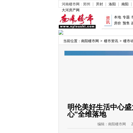
河南楼市网
：
郑州
|
开封
|
洛阳
|
南阳
|
大河房产网
本地
专题
房价
预售
当前位置：
南阳楼市网
>
楼市资讯
>
楼市
明伦美好生活中心盛
心”全维落地
编辑：
南阳楼市网