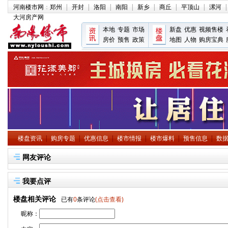
河南楼市网
：
郑州
|
开封
|
洛阳
|
南阳
|
新乡
|
商丘
|
平顶山
|
漯河
|
大河房产网
本地
专题
市场
新盘
优惠
视频售楼
房价
预售
政策
地图
人物
购房宝典
楼盘资讯
|
购房专题
|
优惠信息
|
楼市情报
|
楼市爆料
|
预售信息
|
数
网友评论
我要点评
楼盘相关评论
已有
0
条评论
(点击查看)
昵称：