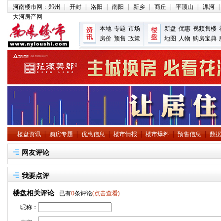
河南楼市网
：
郑州
|
开封
|
洛阳
|
南阳
|
新乡
|
商丘
|
平顶山
|
漯河
|
大河房产网
本地
专题
市场
新盘
优惠
视频售楼
房价
预售
政策
地图
人物
购房宝典
楼盘资讯
|
购房专题
|
优惠信息
|
楼市情报
|
楼市爆料
|
预售信息
|
数
网友评论
我要点评
楼盘相关评论
已有
0
条评论
(点击查看)
昵称：